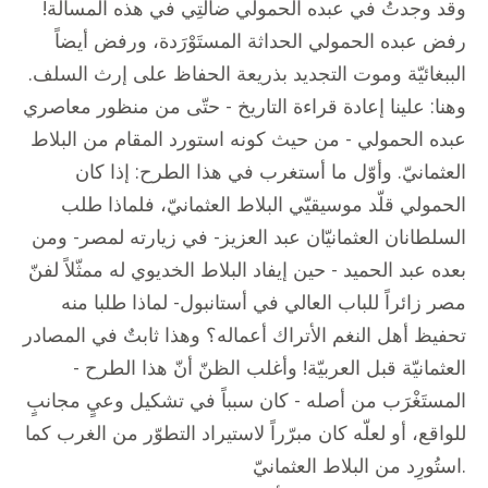
وقد وجدتُ في عبده الحمولي ضالّتِي في هذه المسألة!
رفض عبده الحمولي الحداثة المستَوْرَدة، ورفض أيضاً
الببغائيّة وموت التجديد بذريعة الحفاظ على إرث السلف.
وهنا: علينا إعادة قراءة التاريخ - حتّى من منظور معاصري
عبده الحمولي - من حيث كونه استورد المقام من البلاط
العثمانيّ. وأوّل ما أستغرب في هذا الطرح: إذا كان
الحمولي قلّد موسيقيّي البلاط العثمانيّ، فلماذا طلب
السلطانان العثمانيّان عبد العزيز- في زيارته لمصر- ومن
بعده عبد الحميد - حين إيفاد البلاط الخديوي له ممثّلاً لفنّ
مصر زائراً للباب العالي في أستانبول- لماذا طلبا منه
تحفيظ أهل النغم الأتراك أعماله؟ وهذا ثابتٌ في المصادر
العثمانيّة قبل العربيّة! وأغلب الظنّ أنّ هذا الطرح -
المستَغْرَب من أصله - كان سبباً في تشكيل وعيٍ مجانبٍ
للواقع، أو لعلّه كان مبرّراً لاستيراد التطوّر من الغرب كما
استُورِد من البلاط العثمانيّ.