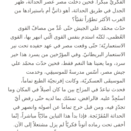
الفكريّ مبكّراً. فحين دخلت مصر عصر الحداثة، ظهر
الجدل في طريق الحداثة، أهو ذاتيٌّ أم باستيرادها من
الغرب الأكثر تطوّراً تقنيّاً؟
حدّث محمّد علي الجيش حتّى عُدَّ من مصافّ القوى
العُظمى، لكنّه استدم بنفس القوى الّتي انبهر بها، القوى
الاستعماريّة؛ حتّى وقعت مصر في عهد حفيده تحت نير
الاستعمار البريطانيّ. وفي المؤرّخين من يسرد هذا خير
سرد، وما يعنينا هنا النغم فقط، فحين حدّث محمّد علي
جيش مصر، أسّس مدرسةً للموسيقِي، وخدمت
الموسيقَى العسكريّة، وكانت إفرنجيّة الطبع تماماً،
فحدث تباعدٌ في المزاج بين ما كان أصيلاً في المكان وما
استُجِدَّ عليه. فالرافض، تمسّك بما لديه حتّى رفض أيّ
تجدّدٍ فيه، ومن قبل خرج تماماً عن أصوله وانصهر في
الحداثة المُفَرْنَجة. فإذا بدأ هذا التباين مادّيّاً مباشراً، إنّما
أخفى تحت رماده أتوناً فكريّاً لم يزل مشتعلاً إلى الآن.