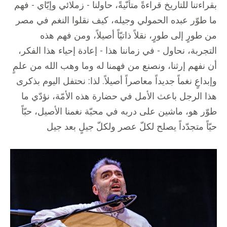
بقراءتنا للتاريخ قراءةً متأنّيةً، حاولنا - زملائي وإيّاي - فهم
ما طوّر عبده الحمولي وجيله، كيف نقلوا النغم في مصر
من طورٍ إلى طورٍ، نقلاً ذاتيّاً أصيلاً، ومن فهم هذه
التجربة، نحاول - في زماننا هذا - إعادة إحياء هذا الفكر،
أن نفهم إرثنا، ونصنع من فهمنا له وما وهب الله من علمٍ
وإبداعٍ نغماً جديداً معاصراً أصيلاً. لذا: نحتفل اليوم بذكرى
هذا الرجل باعث الأمل في حضارة هذه الأمّة، نؤدّي ما
طوّر هو، ماشين على دربه في محبّة نغمنا الأصيل، حبّاً
حيّاً متجدّداً يصلح لكلّ عصر ولكلّ جيلٍ بعد جيل