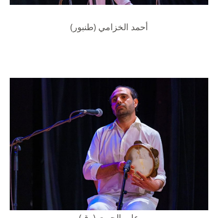
أحمد الخزامي (طنبور)
علي الحوت (رق)