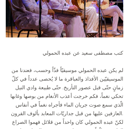
كتب مصطفى سعيد عن عبده الحمولي
لم يكن عبده الحمولي موسيقيّاً فذّاً وحسب، فعندنا من
الموسيقيّين الأفذاذ والعباقرة ما لا يُحصى عدداً في كلّ
زمانٍ حتّى قبل عصور التأريخ. حتّى طبيعة وادي النيل
تحكي نغماً، فكم خرجت أعذب الأنغام من بوصها وغابها
الّذي سمع صوت جريان الماء فأجراه نغماً في أنفاس
العازفين عليها من قبل جداريّات المعابد بألوف القرون.
لكنّ عبده الحمولي كان واحداً من قلائل فهموا الصراع