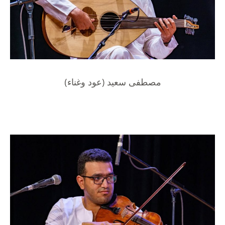
مصطفى سعيد (عود وغناء)